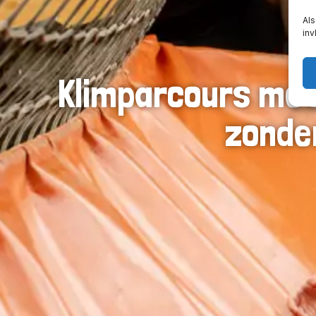
Als
in
Klimparcours me
zonder