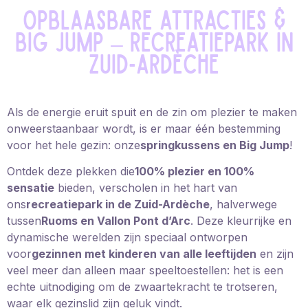
Opblaasbare attracties &
Big Jump – Recreatiepark in
Zuid-Ardèche
Als de energie eruit spuit en de zin om plezier te maken
onweerstaanbaar wordt, is er maar één bestemming
voor het hele gezin: onze
springkussens en Big Jump
!
Ontdek deze plekken die
100% plezier en 100%
sensatie
bieden, verscholen in het hart van
ons
recreatiepark in de Zuid-Ardèche
, halverwege
tussen
Ruoms en Vallon Pont d’Arc
. Deze kleurrijke en
dynamische werelden zijn speciaal ontworpen
voor
gezinnen met kinderen van alle leeftijden
en zijn
veel meer dan alleen maar speeltoestellen: het is een
echte uitnodiging om de zwaartekracht te trotseren,
waar elk gezinslid zijn geluk vindt.