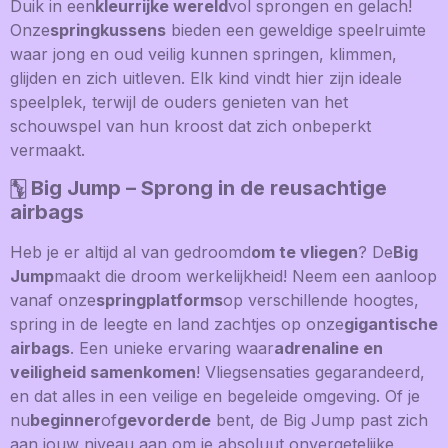
Duik in een
kleurrijke wereld
vol sprongen en gelach!
Onze
springkussens
bieden een geweldige speelruimte
waar jong en oud veilig kunnen springen, klimmen,
glijden en zich uitleven. Elk kind vindt hier zijn ideale
speelplek, terwijl de ouders genieten van het
schouwspel van hun kroost dat zich onbeperkt
vermaakt.
🀦 Big Jump – Sprong in de reusachtige
airbags
Heb je er altijd al van gedroomd
om te vliegen
? De
Big
Jump
maakt die droom werkelijkheid! Neem een aanloop
vanaf onze
springplatforms
op verschillende hoogtes,
spring in de leegte en land zachtjes op onze
gigantische
airbags
. Een unieke ervaring waar
adrenaline en
veiligheid samenkomen
! Vliegsensaties gegarandeerd,
en dat alles in een veilige en begeleide omgeving. Of je
nu
beginner
of
gevorderde
bent, de Big Jump past zich
aan jouw niveau aan om je absoluut onvergetelijke