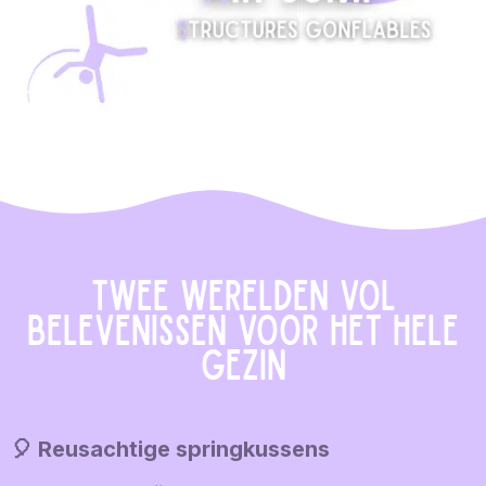
Twee werelden vol
belevenissen voor het hele
gezin
🎈 Reusachtige springkussens