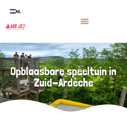
NL
Opblaasbare speeltuin in
Zuid-Ardèche